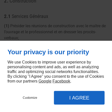
2.
Construction
2.1
Services Généraux
(1)
Présider les réunions de construction avec le maître de
l’ouvrage et le professionnel et en dresser les procès-
verbaux;
(2)
Émettre les détections d’interférences entre les
Your privacy is our priority
maquettes numériques et suivre leurs résolutions avec
l’entrepreneur;
We use Cookies to improve user experience by
personalising content and ads, as well as analyzing
traffic and optimizing social networks functionalities.
(3)
Examiner les plans et émettre des recommandations à
By clicking "I Agree" you consent to the use of Cookies
l’entrepreneur quant à la clarté, la cohérence, la
from our partners
Google
Facebook
.
constructibilité la coordination 3D entre les sous-traitants.
I AGREE
3.
Post-Construction
Customize
Appel
Menu
Contact
Map